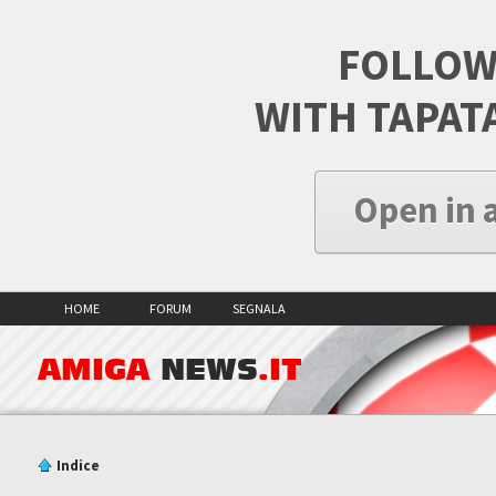
FOLLOW
WITH TAPAT
Open in 
HOME
FORUM
SEGNALA
AMIGA
NEWS
.IT
Indice