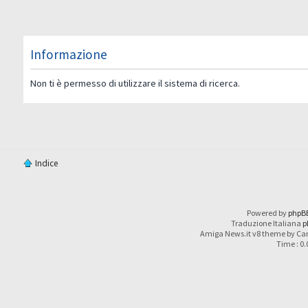
Informazione
Non ti è permesso di utilizzare il sistema di ricerca.
Indice
Powered by
phpB
Traduzione Italiana
p
Amiga News.it v8 theme by Car
Time : 0.