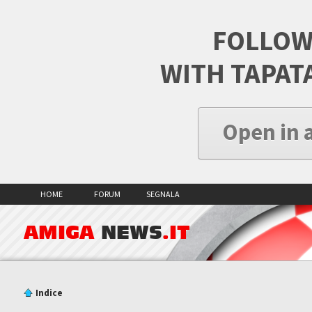
FOLLOW
WITH TAPAT
Open in 
HOME
FORUM
SEGNALA
AMIGA
NEWS
.IT
Indice