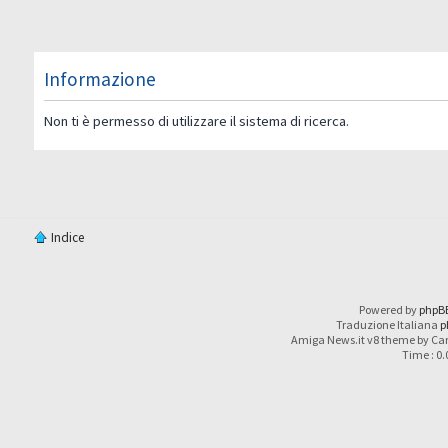
Informazione
Non ti è permesso di utilizzare il sistema di ricerca.
Indice
Powered by
phpB
Traduzione Italiana
p
Amiga News.it v8 theme by Car
Time : 0.