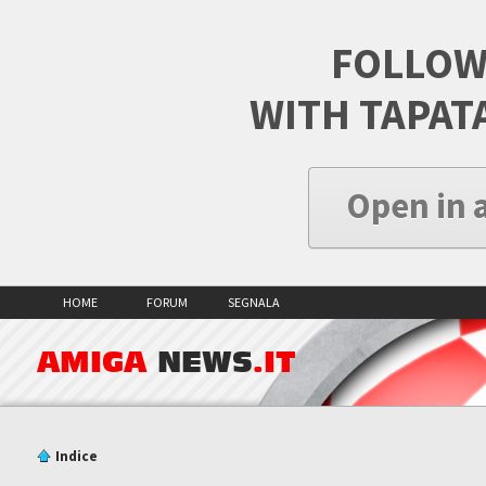
FOLLOW
WITH TAPAT
Open in 
HOME
FORUM
SEGNALA
AMIGA
NEWS
.IT
Indice