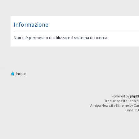
Informazione
Non ti è permesso di utilizzare il sistema di ricerca.
Indice
Powered by
phpB
Traduzione Italiana
p
Amiga News.it v8 theme by Car
Time : 0.