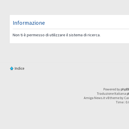
Informazione
Non ti è permesso di utilizzare il sistema di ricerca.
Indice
Powered by
phpB
Traduzione Italiana
p
Amiga News.it v8 theme by Car
Time : 0.