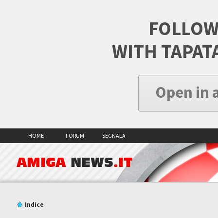
FOLLOW
WITH TAPAT
Open in 
HOME
FORUM
SEGNALA
AMIGA
NEWS
.IT
Indice