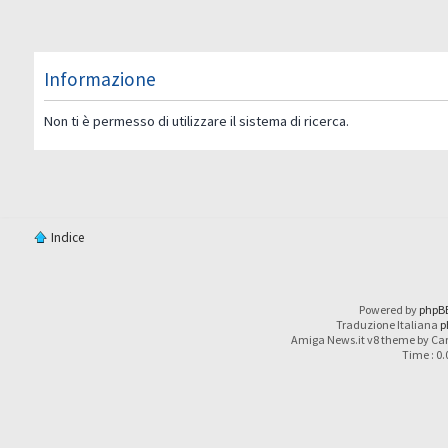
Informazione
Non ti è permesso di utilizzare il sistema di ricerca.
Indice
Powered by
phpB
Traduzione Italiana
p
Amiga News.it v8 theme by Car
Time : 0.