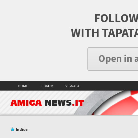
FOLLOW
WITH TAPAT
Open in 
HOME
FORUM
SEGNALA
AMIGA
NEWS
.IT
Indice