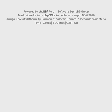
Powered by
phpBB
® Forum Software © phpBB Group
Traduzione Italiana
phpBBItalia.net
basata su phpBB.it 2010
Amiga News.it v8 theme by Carmen "Khaleesi" Ghirardi & Riccardo "ikir" Merlo
Time : 0.028s | 6 Queries | GZIP : On