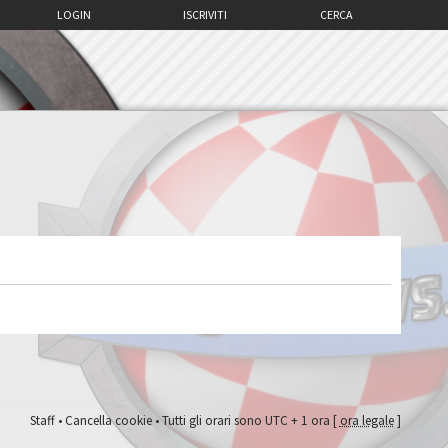
LOGIN
ISCRIVITI
CERCA
Staff
•
Cancella cookie
• Tutti gli orari sono UTC + 1 ora [
ora legale
]