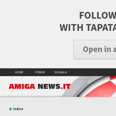
FOLLOW
WITH TAPAT
Open in 
HOME
FORUM
SEGNALA
AMIGA
NEWS
.IT
Indice