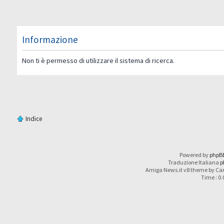
Informazione
Non ti è permesso di utilizzare il sistema di ricerca.
Indice
Powered by
phpB
Traduzione Italiana
p
Amiga News.it v8 theme by Car
Time : 0.