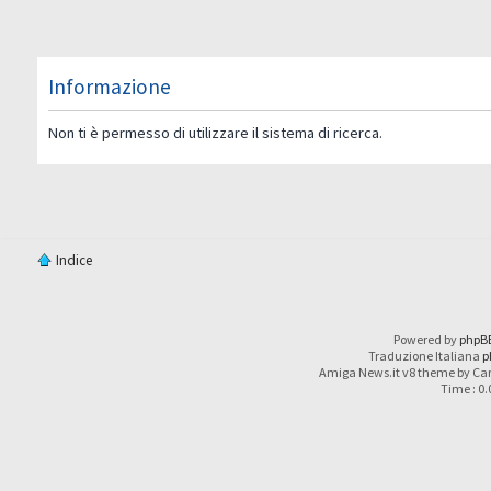
Informazione
Non ti è permesso di utilizzare il sistema di ricerca.
Indice
Powered by
phpB
Traduzione Italiana
p
Amiga News.it v8 theme by Car
Time : 0.