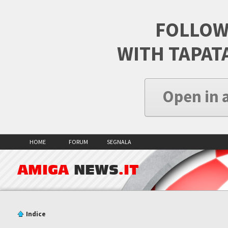
FOLLOW
WITH TAPAT
Open in 
HOME
FORUM
SEGNALA
AMIGA
NEWS
.IT
Indice