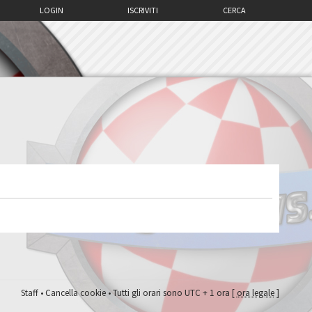
LOGIN
ISCRIVITI
CERCA
Staff
•
Cancella cookie
• Tutti gli orari sono UTC + 1 ora [
ora legale
]