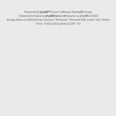
Powered by
phpBB
® Forum Software © phpBB Group
Traduzione Italiana
phpBBItalia.net
basata su phpBB.it 2010
Amiga News.it v8 theme by Carmen "Khaleesi" Ghirardi & Riccardo "ikir" Merlo
Time : 0.021s | 6 Queries | GZIP : On