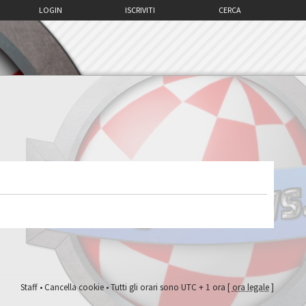
LOGIN
ISCRIVITI
CERCA
Staff
•
Cancella cookie
• Tutti gli orari sono UTC + 1 ora [
ora legale
]