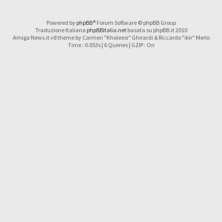
Powered by
phpBB
® Forum Software © phpBB Group
Traduzione Italiana
phpBBItalia.net
basata su phpBB.it 2010
Amiga News.it v8 theme by Carmen "Khaleesi" Ghirardi & Riccardo "ikir" Merlo
Time : 0.053s | 6 Queries | GZIP : On