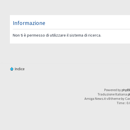
Informazione
Non ti è permesso di utilizzare il sistema di ricerca.
Indice
Powered by
phpB
Traduzione Italiana
p
Amiga News.it v8 theme by Car
Time : 0.