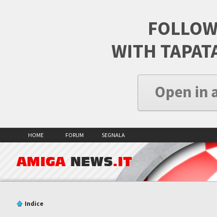
FOLLOW
WITH TAPAT
Open in 
HOME
FORUM
SEGNALA
AMIGA
NEWS
.IT
Indice