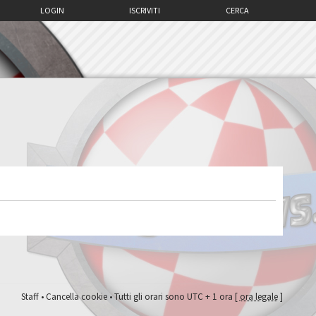
LOGIN
ISCRIVITI
CERCA
Staff
•
Cancella cookie
• Tutti gli orari sono UTC + 1 ora [
ora legale
]