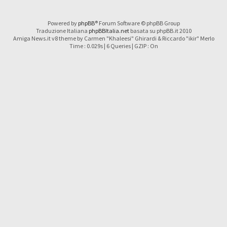
Powered by
phpBB
® Forum Software © phpBB Group
Traduzione Italiana
phpBBItalia.net
basata su phpBB.it 2010
Amiga News.it v8 theme by Carmen "Khaleesi" Ghirardi & Riccardo "ikir" Merlo
Time : 0.029s | 6 Queries | GZIP : On