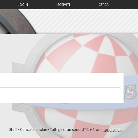
LOGIN
ISCRIVITI
CERCA
Staff
•
Cancella cookie
• Tutti gli orari sono UTC + 1 ora [
ora legale
]