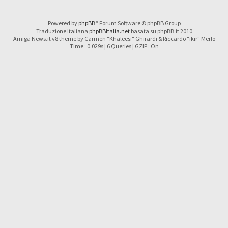
Powered by
phpBB
® Forum Software © phpBB Group
Traduzione Italiana
phpBBItalia.net
basata su phpBB.it 2010
Amiga News.it v8 theme by Carmen "Khaleesi" Ghirardi & Riccardo "ikir" Merlo
Time : 0.029s | 6 Queries | GZIP : On