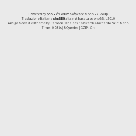
Powered by
phpBB
® Forum Software © phpBB Group
Traduzione Italiana
phpBBItalia.net
basata su phpBB.it 2010
Amiga News.it v8 theme by Carmen "Khaleesi" Ghirardi & Riccardo "ikir" Merlo
Time : 0.031s | 8 Queries | GZIP : On