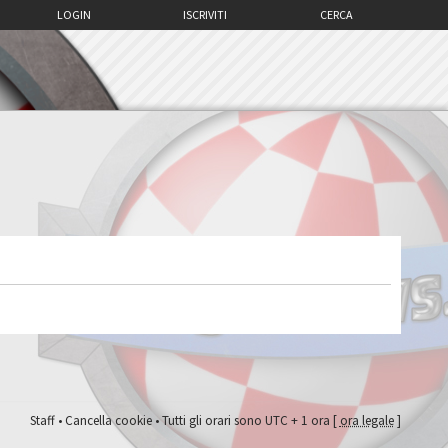
LOGIN
ISCRIVITI
CERCA
Staff
•
Cancella cookie
• Tutti gli orari sono UTC + 1 ora [
ora legale
]