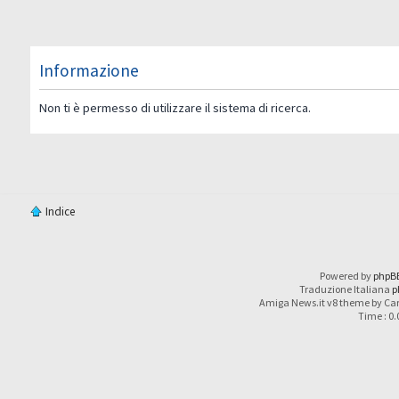
Informazione
Non ti è permesso di utilizzare il sistema di ricerca.
Indice
Powered by
phpB
Traduzione Italiana
p
Amiga News.it v8 theme by Car
Time : 0.