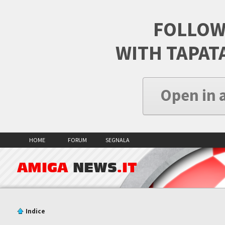
FOLLOW
WITH TAPAT
Open in 
HOME
FORUM
SEGNALA
AMIGA
NEWS
.IT
Indice