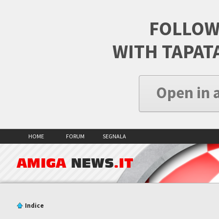
FOLLOW
WITH TAPAT
Open in 
HOME
FORUM
SEGNALA
AMIGA
NEWS
.IT
Indice