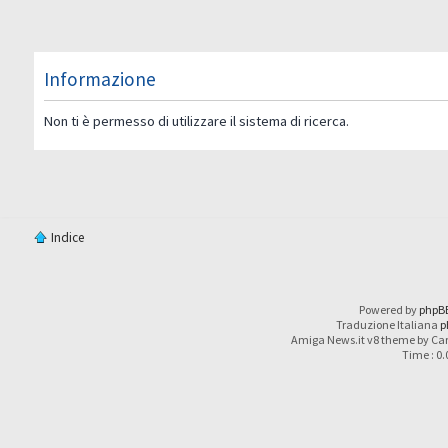
Informazione
Non ti è permesso di utilizzare il sistema di ricerca.
Indice
Powered by
phpB
Traduzione Italiana
p
Amiga News.it v8 theme by Car
Time : 0.