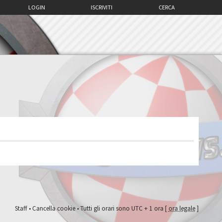
LOGIN
ISCRIVITI
CERCA
Staff
•
Cancella cookie
• Tutti gli orari sono UTC + 1 ora [
ora legale
]