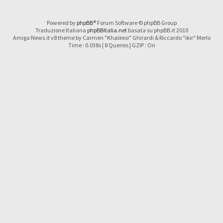
Powered by
phpBB
® Forum Software © phpBB Group
Traduzione Italiana
phpBBItalia.net
basata su phpBB.it 2010
Amiga News.it v8 theme by Carmen "Khaleesi" Ghirardi & Riccardo "ikir" Merlo
Time : 0.038s | 8 Queries | GZIP : On