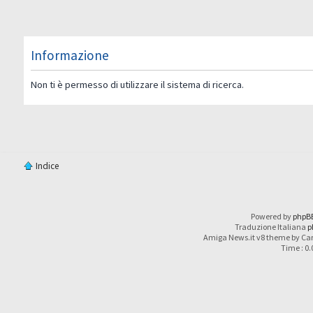
Informazione
Non ti è permesso di utilizzare il sistema di ricerca.
Indice
Powered by
phpB
Traduzione Italiana
p
Amiga News.it v8 theme by Car
Time : 0.