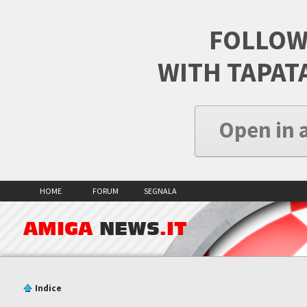
FOLLOW
WITH TAPAT
Open in 
HOME
FORUM
SEGNALA
AMIGA
NEWS
.IT
Indice