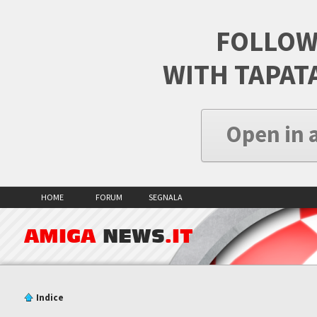
FOLLOW
WITH TAPAT
Open in 
HOME
FORUM
SEGNALA
AMIGA
NEWS
.IT
Indice