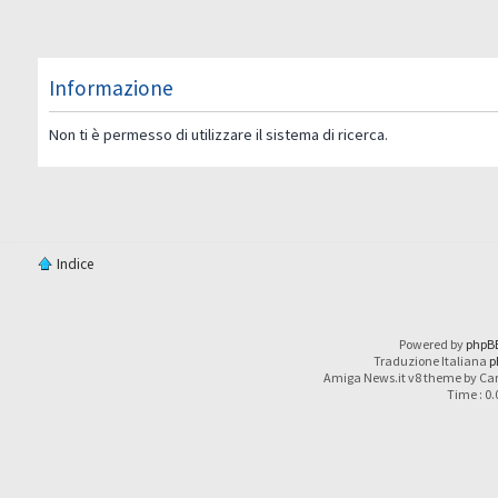
Informazione
Non ti è permesso di utilizzare il sistema di ricerca.
Indice
Powered by
phpB
Traduzione Italiana
p
Amiga News.it v8 theme by Car
Time : 0.