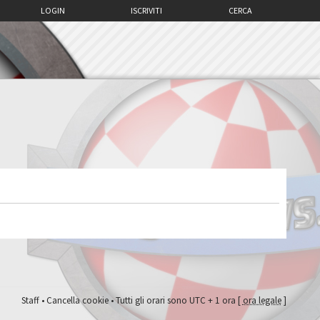
LOGIN
ISCRIVITI
CERCA
Staff
•
Cancella cookie
• Tutti gli orari sono UTC + 1 ora [
ora legale
]