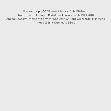
Powered by
phpBB
® Forum Software © phpBB Group
Traduzione Italiana
phpBBItalia.net
basata su phpBB.it 2010
Amiga News.it v8 theme by Carmen "Khaleesi" Ghirardi & Riccardo "ikir" Merlo
Time : 0.038s | 6 Queries | GZIP : On