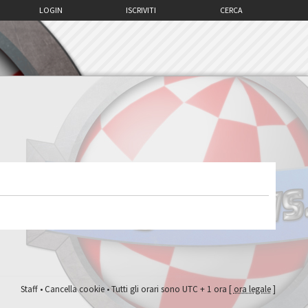
LOGIN
ISCRIVITI
CERCA
Staff
•
Cancella cookie
• Tutti gli orari sono UTC + 1 ora [
ora legale
]