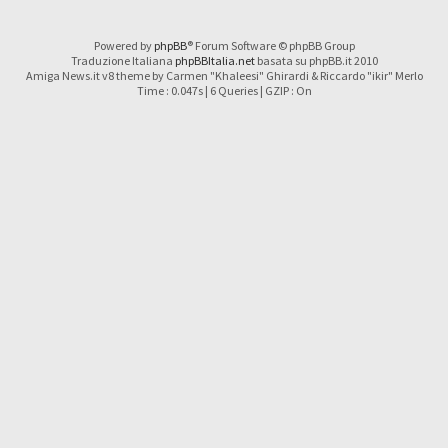
Powered by
phpBB
® Forum Software © phpBB Group
Traduzione Italiana
phpBBItalia.net
basata su phpBB.it 2010
Amiga News.it v8 theme by Carmen "Khaleesi" Ghirardi & Riccardo "ikir" Merlo
Time : 0.047s | 6 Queries | GZIP : On