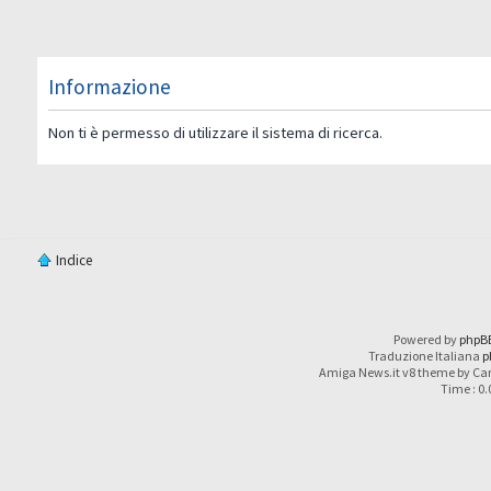
Informazione
Non ti è permesso di utilizzare il sistema di ricerca.
Indice
Powered by
phpB
Traduzione Italiana
p
Amiga News.it v8 theme by Car
Time : 0.