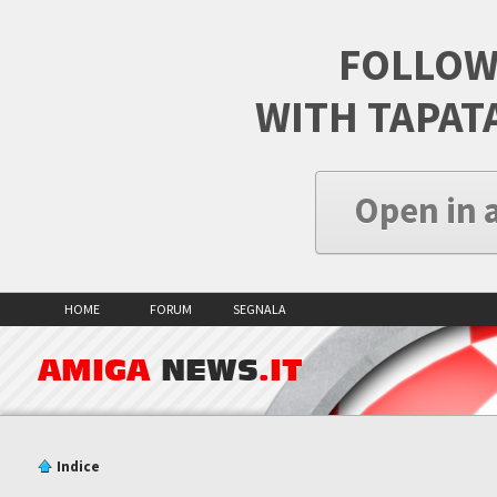
FOLLOW
WITH TAPAT
Open in 
HOME
FORUM
SEGNALA
AMIGA
NEWS
.IT
Indice