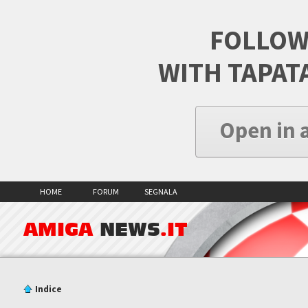
FOLLOW
WITH TAPAT
Open in 
HOME
FORUM
SEGNALA
AMIGA
NEWS
.IT
Indice