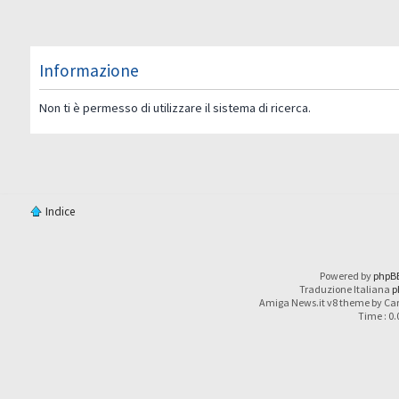
Informazione
Non ti è permesso di utilizzare il sistema di ricerca.
Indice
Powered by
phpB
Traduzione Italiana
p
Amiga News.it v8 theme by Car
Time : 0.