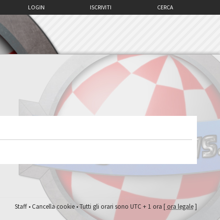
LOGIN
ISCRIVITI
CERCA
Staff
•
Cancella cookie
• Tutti gli orari sono UTC + 1 ora [
ora legale
]