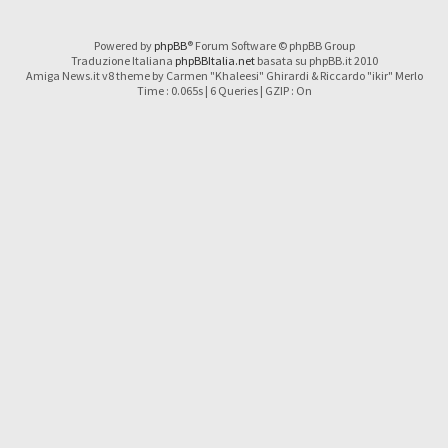
Powered by
phpBB
® Forum Software © phpBB Group
Traduzione Italiana
phpBBItalia.net
basata su phpBB.it 2010
Amiga News.it v8 theme by Carmen "Khaleesi" Ghirardi & Riccardo "ikir" Merlo
Time : 0.065s | 6 Queries | GZIP : On