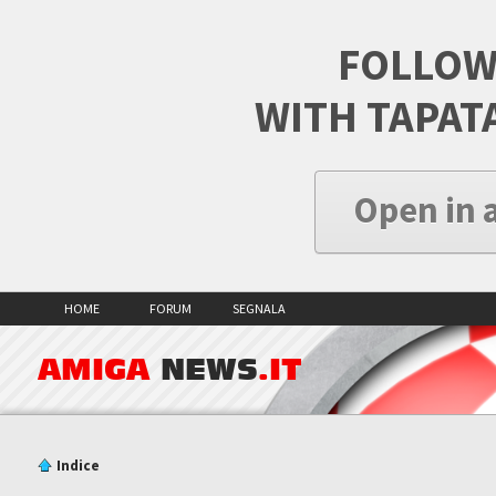
FOLLOW
WITH TAPAT
Open in 
HOME
FORUM
SEGNALA
AMIGA
NEWS
.IT
Indice