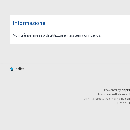
Informazione
Non ti è permesso di utilizzare il sistema di ricerca.
Indice
Powered by
phpB
Traduzione Italiana
p
Amiga News.it v8 theme by Car
Time : 0.