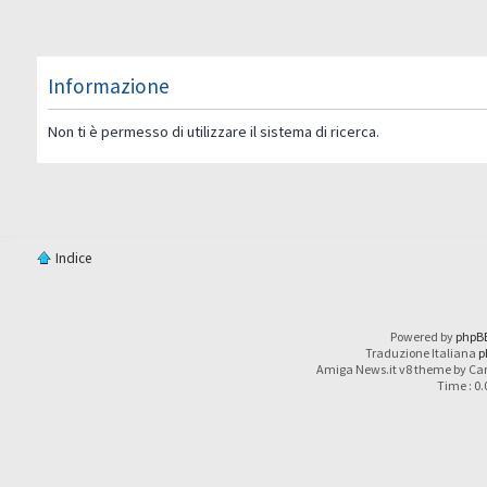
Informazione
Non ti è permesso di utilizzare il sistema di ricerca.
Indice
Powered by
phpB
Traduzione Italiana
p
Amiga News.it v8 theme by Car
Time : 0.