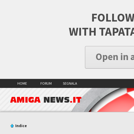
FOLLOW
WITH TAPAT
Open in 
HOME
FORUM
SEGNALA
AMIGA
NEWS
.IT
Indice