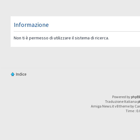
Informazione
Non ti è permesso di utilizzare il sistema di ricerca.
Indice
Powered by
phpB
Traduzione Italiana
p
Amiga News.it v8 theme by Car
Time : 0.