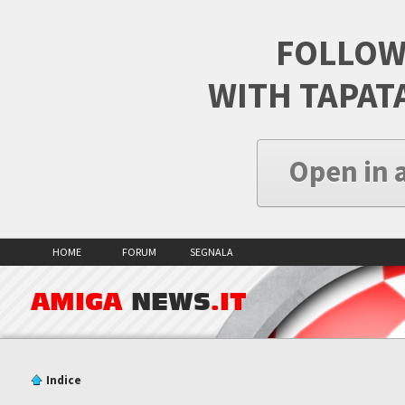
FOLLOW
WITH TAPAT
Open in 
HOME
FORUM
SEGNALA
AMIGA
NEWS
.IT
Indice