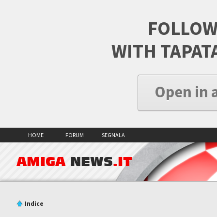
FOLLOW
WITH TAPAT
Open in 
HOME
FORUM
SEGNALA
AMIGA
NEWS
.IT
Indice