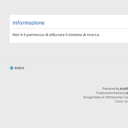
Informazione
Non ti è permesso di utilizzare il sistema di ricerca.
Indice
Powered by
phpB
Traduzione Italiana
p
Amiga News.it v8 theme by Car
Time : 0.