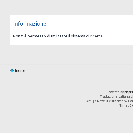
Informazione
Non ti è permesso di utilizzare il sistema di ricerca.
Indice
Powered by
phpB
Traduzione Italiana
p
Amiga News.it v8 theme by Car
Time : 0.