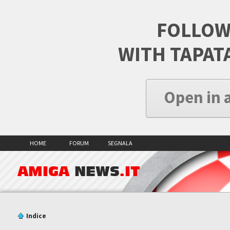
FOLLOW
WITH TAPAT
Open in 
HOME
FORUM
SEGNALA
AMIGA
NEWS
.IT
Indice