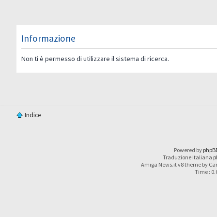
Informazione
Non ti è permesso di utilizzare il sistema di ricerca.
Indice
Powered by
phpB
Traduzione Italiana
p
Amiga News.it v8 theme by Car
Time : 0.