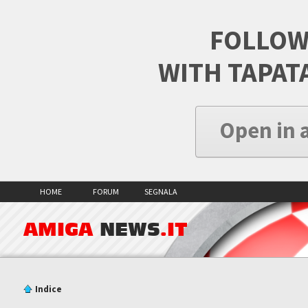
FOLLOW
WITH TAPAT
Open in 
HOME
FORUM
SEGNALA
AMIGA
NEWS
.IT
Indice