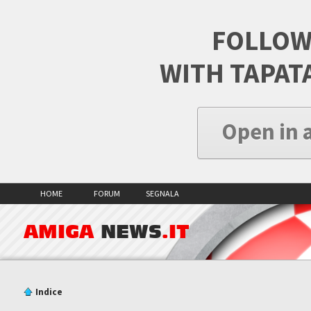
FOLLOW
WITH TAPAT
Open in 
HOME
FORUM
SEGNALA
AMIGA
NEWS
.IT
Indice