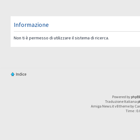
Informazione
Non ti è permesso di utilizzare il sistema di ricerca.
Indice
Powered by
phpB
Traduzione Italiana
p
Amiga News.it v8 theme by Car
Time : 0.