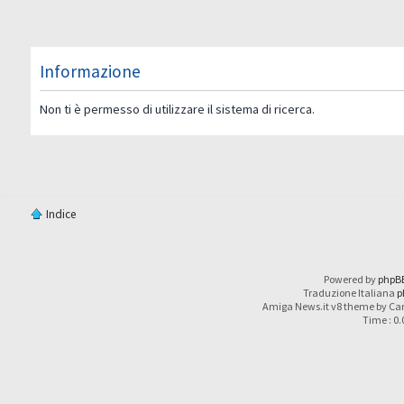
Informazione
Non ti è permesso di utilizzare il sistema di ricerca.
Indice
Powered by
phpB
Traduzione Italiana
p
Amiga News.it v8 theme by Car
Time : 0.