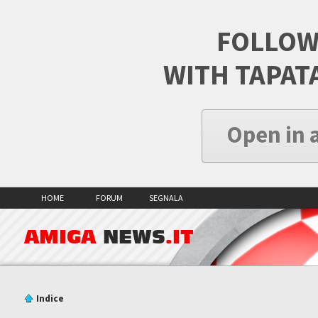
FOLLOW
WITH TAPAT
Open in 
HOME
FORUM
SEGNALA
AMIGA
NEWS
.IT
Indice