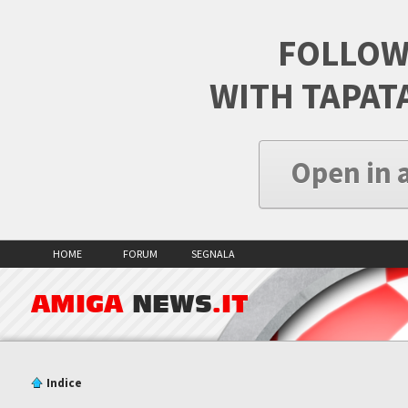
FOLLOW
WITH TAPAT
Open in 
HOME
FORUM
SEGNALA
AMIGA
NEWS
.IT
Indice