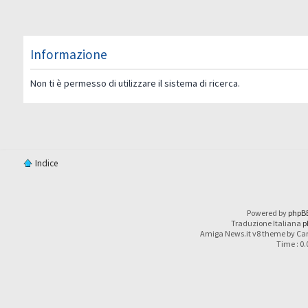
Informazione
Non ti è permesso di utilizzare il sistema di ricerca.
Indice
Powered by
phpB
Traduzione Italiana
p
Amiga News.it v8 theme by Car
Time : 0.