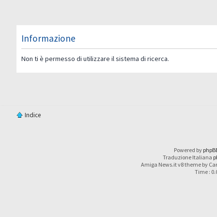
Informazione
Non ti è permesso di utilizzare il sistema di ricerca.
Indice
Powered by
phpB
Traduzione Italiana
p
Amiga News.it v8 theme by Car
Time : 0.