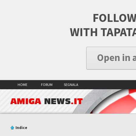
FOLLOW
WITH TAPAT
Open in 
HOME
FORUM
SEGNALA
AMIGA
NEWS
.IT
Indice