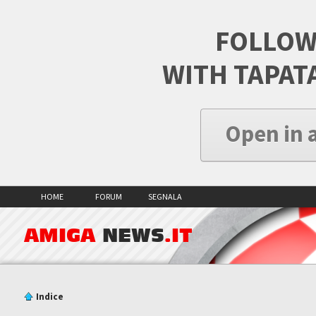
FOLLOW
WITH TAPAT
Open in 
HOME
FORUM
SEGNALA
AMIGA
NEWS
.IT
Indice