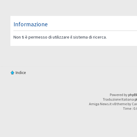
Informazione
Non ti è permesso di utilizzare il sistema di ricerca.
Indice
Powered by
phpB
Traduzione Italiana
p
Amiga News.it v8 theme by Car
Time : 0.