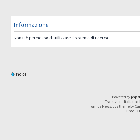
Informazione
Non ti è permesso di utilizzare il sistema di ricerca.
Indice
Powered by
phpB
Traduzione Italiana
p
Amiga News.it v8 theme by Car
Time : 0.