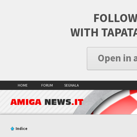
FOLLOW
WITH TAPAT
Open in 
HOME
FORUM
SEGNALA
AMIGA
NEWS
.IT
Indice