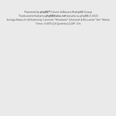
Powered by
phpBB
® Forum Software © phpBB Group
Traduzione Italiana
phpBBItalia.net
basata su phpBB.it 2010
Amiga News.it v8 theme by Carmen "Khaleesi" Ghirardi & Riccardo "ikir" Merlo
Time : 0.057s | 6 Queries | GZIP : On