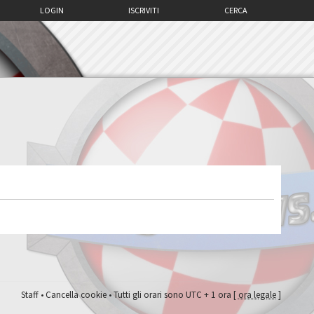
LOGIN
ISCRIVITI
CERCA
Staff
•
Cancella cookie
• Tutti gli orari sono UTC + 1 ora [
ora legale
]