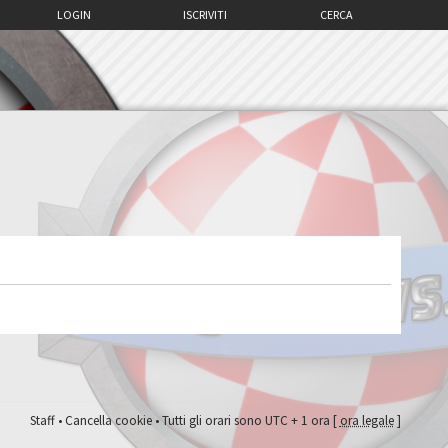
LOGIN
ISCRIVITI
CERCA
Staff
•
Cancella cookie
• Tutti gli orari sono UTC + 1 ora [
ora legale
]