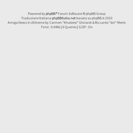
Powered by
phpBB
® Forum Software © phpBB Group
Traduzione Italiana
phpBBItalia.net
basata su phpBB.it 2010
Amiga News.it v8 theme by Carmen "Khaleesi" Ghirardi & Riccardo "ikir" Merlo
Time : 0.048s | 6 Queries | GZIP : On