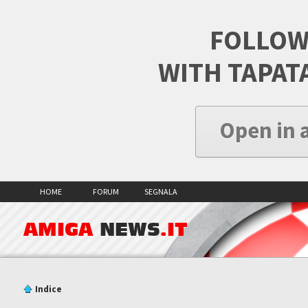
FOLLOW
WITH TAPAT
Open in 
HOME
FORUM
SEGNALA
AMIGA
NEWS
.IT
Indice