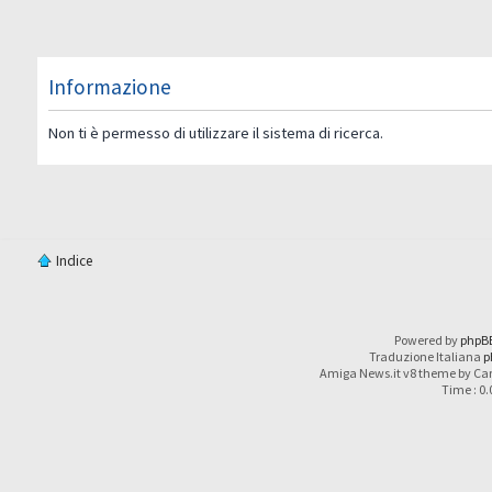
Informazione
Non ti è permesso di utilizzare il sistema di ricerca.
Indice
Powered by
phpB
Traduzione Italiana
p
Amiga News.it v8 theme by Car
Time : 0.