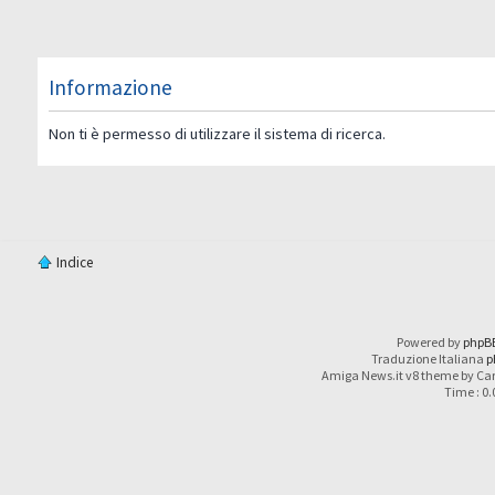
Informazione
Non ti è permesso di utilizzare il sistema di ricerca.
Indice
Powered by
phpB
Traduzione Italiana
p
Amiga News.it v8 theme by Car
Time : 0.