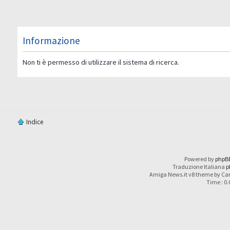
Informazione
Non ti è permesso di utilizzare il sistema di ricerca.
Indice
Powered by
phpB
Traduzione Italiana
p
Amiga News.it v8 theme by Car
Time : 0.