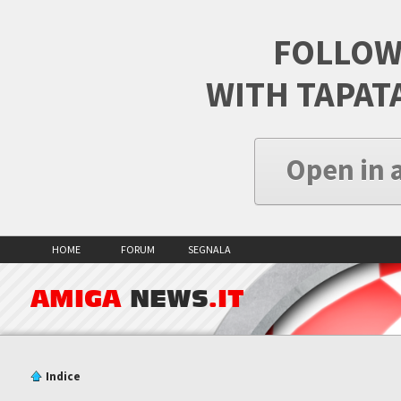
FOLLOW
WITH TAPAT
Open in 
HOME
FORUM
SEGNALA
AMIGA
NEWS
.IT
Indice