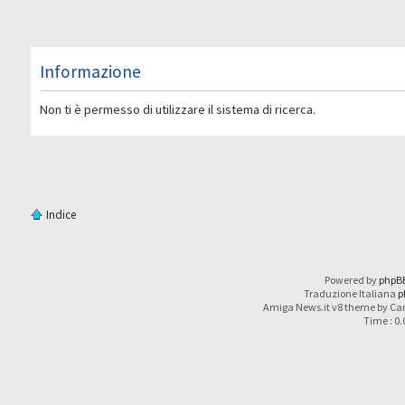
Informazione
Non ti è permesso di utilizzare il sistema di ricerca.
Indice
Powered by
phpB
Traduzione Italiana
p
Amiga News.it v8 theme by Car
Time : 0.