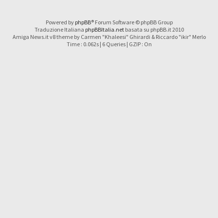
Powered by
phpBB
® Forum Software © phpBB Group
Traduzione Italiana
phpBBItalia.net
basata su phpBB.it 2010
Amiga News.it v8 theme by Carmen "Khaleesi" Ghirardi & Riccardo "ikir" Merlo
Time : 0.062s | 6 Queries | GZIP : On