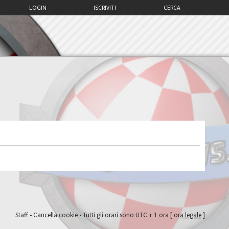
LOGIN
ISCRIVITI
CERCA
Staff
•
Cancella cookie
• Tutti gli orari sono UTC + 1 ora [
ora legale
]