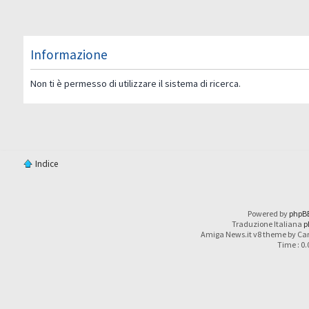
Informazione
Non ti è permesso di utilizzare il sistema di ricerca.
Indice
Powered by
phpB
Traduzione Italiana
p
Amiga News.it v8 theme by Car
Time : 0.