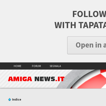
FOLLOW
WITH TAPAT
Open in 
HOME
FORUM
SEGNALA
AMIGA
NEWS
.IT
Indice