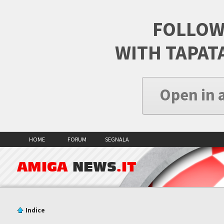
FOLLOW
WITH TAPAT
Open in 
HOME
FORUM
SEGNALA
AMIGA
NEWS
.IT
Indice