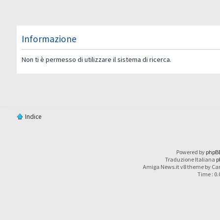
Informazione
Non ti è permesso di utilizzare il sistema di ricerca.
Indice
Powered by
phpB
Traduzione Italiana
p
Amiga News.it v8 theme by Car
Time : 0.