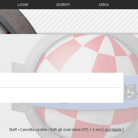
LOGIN
ISCRIVITI
CERCA
Staff
•
Cancella cookie
• Tutti gli orari sono UTC + 1 ora [
ora legale
]