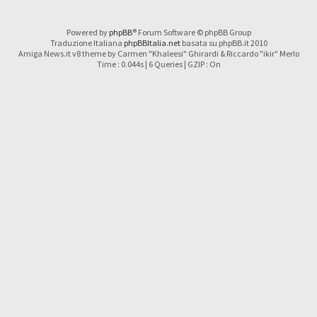
Powered by
phpBB
® Forum Software © phpBB Group
Traduzione Italiana
phpBBItalia.net
basata su phpBB.it 2010
Amiga News.it v8 theme by Carmen "Khaleesi" Ghirardi & Riccardo "ikir" Merlo
Time : 0.044s | 6 Queries | GZIP : On