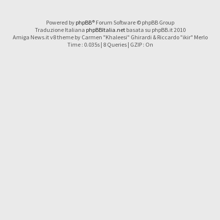
Powered by
phpBB
® Forum Software © phpBB Group
Traduzione Italiana
phpBBItalia.net
basata su phpBB.it 2010
Amiga News.it v8 theme by Carmen "Khaleesi" Ghirardi & Riccardo "ikir" Merlo
Time : 0.035s | 8 Queries | GZIP : On