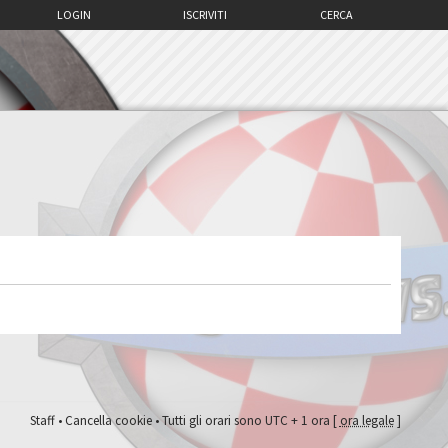
LOGIN
ISCRIVITI
CERCA
Staff
•
Cancella cookie
• Tutti gli orari sono UTC + 1 ora [
ora legale
]