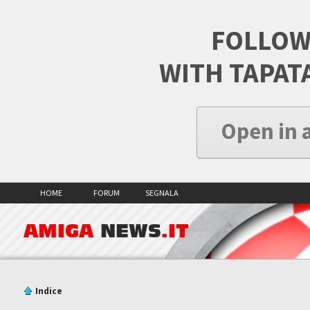
FOLLOW
WITH TAPAT
Open in 
HOME
FORUM
SEGNALA
AMIGA
NEWS
.IT
Indice