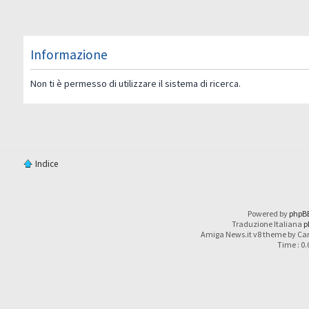
Informazione
Non ti è permesso di utilizzare il sistema di ricerca.
Indice
Powered by
phpB
Traduzione Italiana
p
Amiga News.it v8 theme by Car
Time : 0.