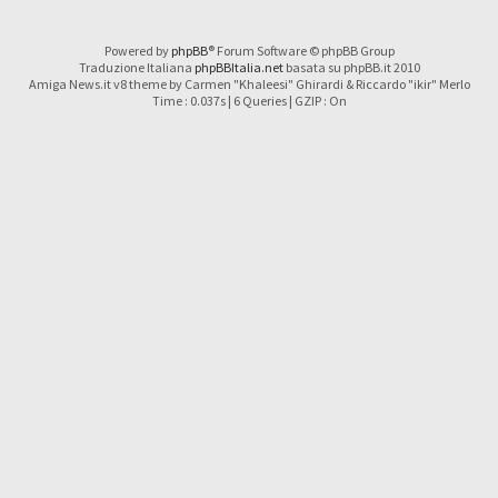
Powered by
phpBB
® Forum Software © phpBB Group
Traduzione Italiana
phpBBItalia.net
basata su phpBB.it 2010
Amiga News.it v8 theme by Carmen "Khaleesi" Ghirardi & Riccardo "ikir" Merlo
Time : 0.037s | 6 Queries | GZIP : On