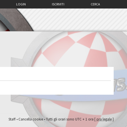
LOGIN
ISCRIVITI
CERCA
Staff
•
Cancella cookie
• Tutti gli orari sono UTC + 1 ora [
ora legale
]