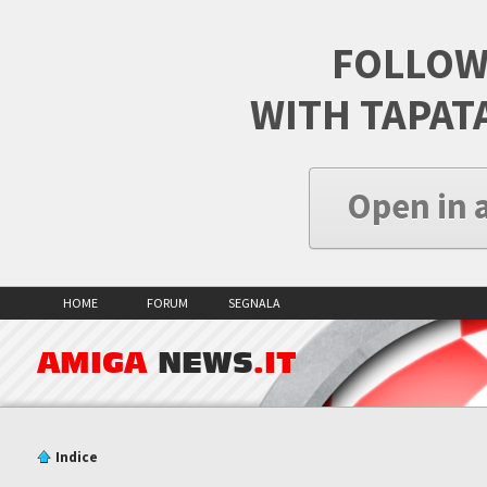
FOLLOW
WITH TAPAT
Open in 
HOME
FORUM
SEGNALA
AMIGA
NEWS
.IT
Indice