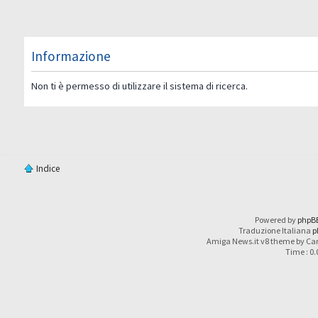
Informazione
Non ti è permesso di utilizzare il sistema di ricerca.
Indice
Powered by
phpB
Traduzione Italiana
p
Amiga News.it v8 theme by Car
Time : 0.